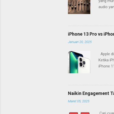
yang mura
audio ya
acara. U
lebih bes
cukup me
adalah m
iPhone 13 Pro vs iPho
ada musik
Januari 20, 2025
tertutup
kebising
Apple dik
atau...
Ketika i
iPhone 11
Pertanya
penyempu
Sekilas, 
memperta
Naikin Engagement Ta
lebih sak
Maret 05, 2025
pada seri
kesan er
Cari cuan