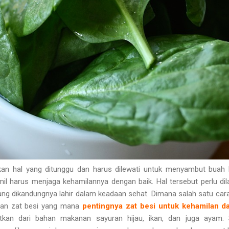
an hal yang ditunggu dan harus dilewati untuk menyambut buah h
il harus menjaga kehamilannya dengan baik. Hal tersebut perlu dil
yang dikandungnya lahir dalam keadaan sehat. Dimana salah satu cara
an zat besi yang mana
pentingnya zat besi untuk kehamilan 
atkan dari bahan makanan sayuran hijau, ikan, dan juga ayam. S