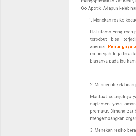
mengoptimalkan zat besi y
Go Apotik. Adapun kelebiha
Menekan resiko kegu
Hal utama yang merup
tersebut bisa terj
anemia.
Pentingnya 
mencegah terjadinya 
biasanya pada ibu hami
2. Mencegah kelahiran
Manfaat selanjutnya 
suplemen yang aman 
prematur. Dimana zat 
mengembangkan organny
3. Menekan resiko berat