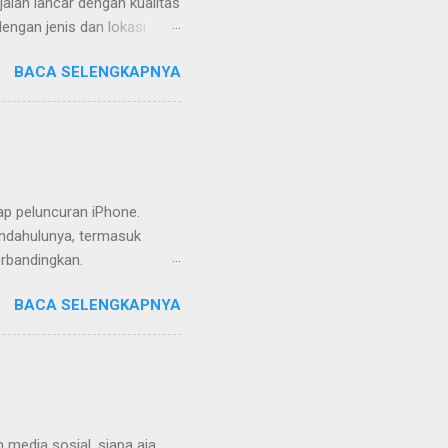
jalan lancar dengan kualitas
ngan jenis dan lokasi
ound system dengan daya
BACA SELENGKAPNYA
gan terbatas biasanya
 Langkah awal yang bijak
dir, tentukan apakah akan
 kondisi lokasi. Ruangan
nghadirkan gangguan dari
n jenis speaker, amplifier,
ap peluncuran iPhone.
endahulunya, termasuk
erbandingkan.
 11 Pro, atau sekadar
BACA SELENGKAPNYA
til dengan Sentuhan Elegan
alu mencolok. Apple masih
. Namun, jika diperhatikan
ti tren desain yang dimulai
melengkung, memberikan
t ini pun hampir sama,
 media sosial, siapa aja