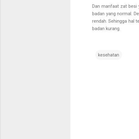
Dan manfaat zat besi 
badan yang normal. De
rendah. Sehingga hal 
badan kurang.
kesehatan
K
o
m
e
n
t
a
r