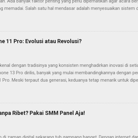
h. Ada banyak faktor penting yang perlu diperhatikan agar acara ber
ng memadai. Salah satu hal mendasar adalah menyesuaikan sistem de
ntuk acara outdoor seperti konser kecil atau pameran, diperlukan s
ar dan cakupan suara luas. Sementara itu, acara indoor dengan ruan
nggunakan sistem sederhana asalkan kejernihan suara tetap terjaga.
emahami kebutuhan acara secara detail. Hitung jumlah tamu yang ha
ne 11 Pro: Evolusi atau Revolusi?
 live dengan instrumen atau hanya penggunaan vokal, dan perhatikan
 bisa menimbulkan pantulan suara, sedangkan lokasi terbuka bisa me
an sekitar. Pertimbangan semacam ini akan membantu Anda menentuka
enal dengan tradisinya yang konsisten menghadirkan inovasi di seti
Phone 13 Pro dirilis, banyak yang mulai membandingkannya dengan p
 Pro. Meski terpaut dua generasi, keduanya tetap menarik untuk dip
annya, apakah iPhone 13 Pro cukup revolusioner dibandingkan iPhone
rnaan dari apa yang sudah ada? Desain dan Dimensi: Perubahan Sub
perbedaan desain antara iPhone 13 Pro dan iPhone 11 Pro tidak terl
hankan garis desain premium dengan bahan stainless steel dan kaca
npa Ribet? Pakai SMM Panel Aja!
sama, iPhone 13 Pro hadir dengan pinggiran yang lebih datar, mengiku
 iPhone 12. Sementara itu, iPhone 11 Pro memiliki sisi yang lebih 
gonomis yang lebih nyaman saat digenggam. Dimensi kedua perangka
 di zaman digital sekarang tuh gampang banget. Dengan internet dan