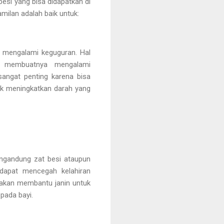
si yang bisa didapatkan di
ilan adalah baik untuk:
t mengalami keguguran. Hal
an membuatnya mengalami
angat penting karena bisa
uk meningkatkan darah yang
ngandung zat besi ataupun
dapat mencegah kelahiran
 akan membantu janin untuk
pada bayi.