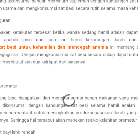
ang dikonsumsi dengan meminum suplemen dengan kandungan zat be
n utama dari mengkonsumsi zat besi secara rutin selama masa keham
guran
akan ketakutan terbesar ketika wanita sedang hamil adalah dapa
adi apabila janin dan juga ibu hamil kekurangan darah d
zat besi untuk kehamilan dan mencegah anemia
ini memang s
keguguran. Dengan mengkonsumsi zat besi secara cukup dapat unt
l membutuhkan dua kali lipat dari biasanya.
 prematur
yang bisa didapatkan dari mengkonsumsi bahan makanan yang me
dikonsumsi dengan kandungan zat besi selama hamil adalah 
besi bermanfaat untuk meningkatkan produksi pasokan darah yang
a. Sehingga hal tersebut akan menekan resiko kelahiran prematur 
 bayi lahir rendah