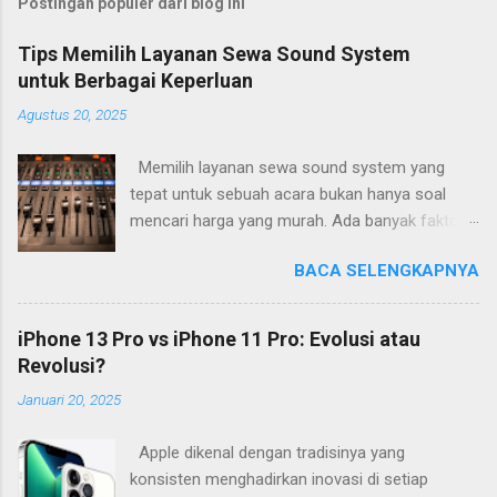
Postingan populer dari blog ini
Tips Memilih Layanan Sewa Sound System
untuk Berbagai Keperluan
Agustus 20, 2025
Memilih layanan sewa sound system yang
tepat untuk sebuah acara bukan hanya soal
mencari harga yang murah. Ada banyak faktor
penting yang perlu diperhatikan agar acara
BACA SELENGKAPNYA
berjalan lancar dengan kualitas audio yang
memadai. Salah satu hal mendasar adalah
menyesuaikan sistem dengan jenis dan lokasi
iPhone 13 Pro vs iPhone 11 Pro: Evolusi atau
acara. Untuk acara outdoor seperti konser kecil
Revolusi?
atau pameran, diperlukan sound system dengan
Januari 20, 2025
daya lebih besar dan cakupan suara luas.
Sementara itu, acara indoor dengan ruangan
Apple dikenal dengan tradisinya yang
terbatas biasanya cukup menggunakan sistem
konsisten menghadirkan inovasi di setiap
sederhana asalkan kejernihan suara tetap