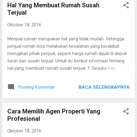
Hal Yang Membuat Rumah Susah
tahu informasi harga pasar terlebih dahulu. Survei harga
Terjual
pasar bisa dilakukan denga membandingkan luas tanah, luas
bangunan, fasilitas, sertifikat rumah dengan rumah-rumah
Oktober 18, 2016
disekitar lokasi rumah yang akan kamu jual. 2. Cantumkan
informasi secara detail Setelah mendapatkan informasi
Menjual rumah merupakan hal yang tidak mudah. Sehingga
harga pasar, kamu harus mencantumkan informasi
penjual rumah bisa melakukan kesalahan yang berakibat
mengenai rumah kamu secara detail. Karena biasanya calon
merugikan pihak penjual, seperti harga rumah dijual di depok
pembeli sangat membutuhkan informasi yang detai tentang
turun dan susah terjual. Untuk itu berikut informasi tentang
rumah yang akan dibel...
hal yang membuat rumah susah terjual. 1. Sesuka hati
menentukan harga rumah Sebelum menjual rumah, tentunya
kamu harus menentukan harga jual rumah kamu. Namun
BACA SELENGKAPNYA
Posting Komentar
proses menentukan harga memang tidak gampang, biasanya
seorang penjual menentukan harga rumahnya dengan harga
yang terlalu tinggi dari pasaran, karena ingin mendapatkan
Cara Memilih Agen Properti Yang
keuntungan yang besar. Namun hal tersebut akan membuat
Profesional
rumah menjadi sulit terjual. Untuk itu bersikaplah profesional
dalam menentukan harga jual rumah. 2. Membiarkan emosi
Oktober 18, 2016
saat bernegosiasi Jangan biarkan emosi anda muncul saat