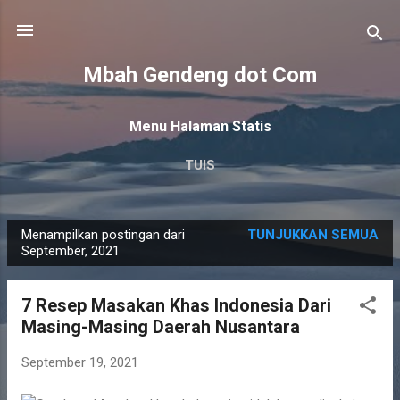
Langsung ke konten utama
Mbah Gendeng dot Com
Menu Halaman Statis
TUIS
Menampilkan postingan dari
TUNJUKKAN SEMUA
P
September, 2021
o
s
7 Resep Masakan Khas Indonesia Dari
t
Masing-Masing Daerah Nusantara
i
n
September 19, 2021
g