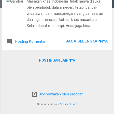
Masakan khas Indonesia tidak hanya disukai
a
oleh penduduk dalam negeri, tetapi banyak
n
wisatawan dari mancanegara yang penasaran
dan ingin mencicipi kuliner khas nusantara.
Selain dapat mencicipi, Anda juga bisa
membuatnya sendiri dengan beberapa resep
berikut. Gangan Waluh Besantan Khas
BACA SELENGKAPNYA
Posting Komentar
Kalimantan Bersihkan ceker dan rendam dalam
air perasan jeruk nipis untuk menghilangkan rasa
amis. Rebus sampai empuk, kemudian rebus
POSTINGAN LAINNYA
juga potongan nangka muda dan tiriskan.
Tambahkan santan perasan kedua dan ketiga,
lalu masukkan wuluh, bawang putih dan bawang
merah yang sudah diiris, sereh, lengkuas, dan
kunyit yang sudah dimemarkan. Biarkan hingga
mendidih dan aduk sesekali, lalu masukkan
Diberdayakan oleh Blogger
santan kental dan ceker. Jika labu kuning atau
Gambar tema oleh
Michael Elkan
waluh sudah agak empuk, masukkan potongan
kacang panjang secukupnya. Bumbui dengan