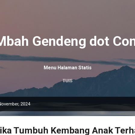
Langsung ke konten utama
Mbah Gendeng dot Co
Menu Halaman Statis
TUIS
November, 2024
etika Tumbuh Kembang Anak Terh