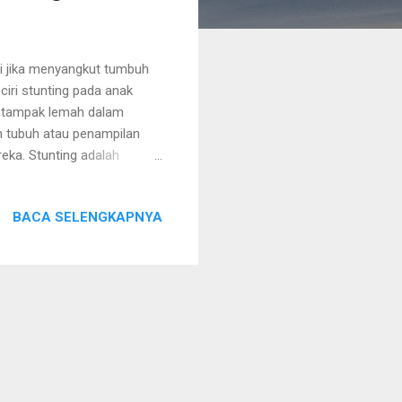
i jika menyangkut tumbuh
iri stunting pada anak
ng tampak lemah dalam
an tubuh atau penampilan
eka. Stunting adalah
ronis dalam jangka waktu
 Bayangkan, di usia yang
BACA SELENGKAPNYA
stru memperlambat
, ini bisa memengaruhi
ya seperti pohon yang
k tumbuh besar ...