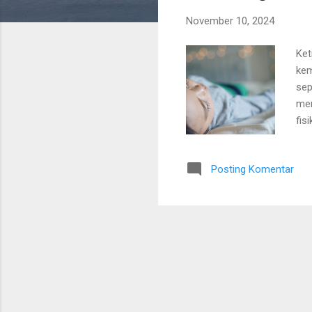
i
November 10, 2024
n
g
Ket
a
kem
n
sep
men
fis
kon
pan
Posting Komentar
seh
per
kem
kur