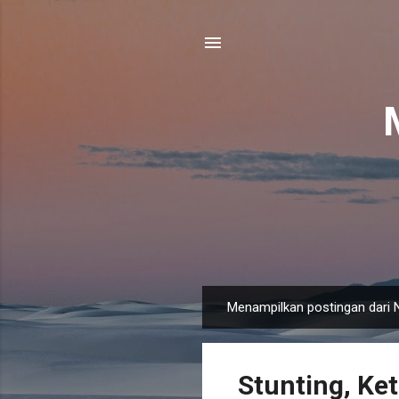
Menampilkan postingan dari 
P
o
s
Stunting, K
t