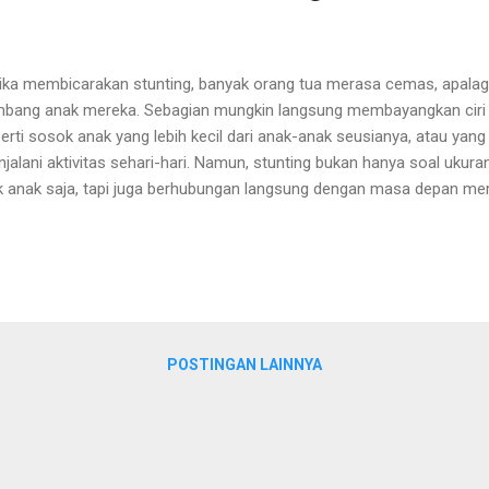
ika membicarakan stunting, banyak orang tua merasa cemas, apalag
bang anak mereka. Sebagian mungkin langsung membayangkan ciri c
erti sosok anak yang lebih kecil dari anak-anak seusianya, atau ya
jalani aktivitas sehari-hari. Namun, stunting bukan hanya soal ukur
ik anak saja, tapi juga berhubungan langsung dengan masa depan mer
disi ketika anak gagal tumbuh optimal akibat kekurangan gizi yang k
jang, biasanya terjadi sejak dalam kandungan hingga usia dua tahun.
arusnya tubuh mereka berkembang pesat, kekurangan nutrisi ini ju
kembangan fisik dan kognitif mereka. Dalam kasus-kasus yang parah
ampuan anak untuk belajar dan beradaptasi di masa depan. Ibaratn
ang disiram dan kekurangan pupuk sejak kecil; akan sulit baginya untu
POSTINGAN LAINNYA