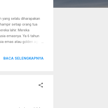
 yang selalu diharapakan
 hampir setiap orang tua
reka lahir. Mereka
sia emasnya. Ya 6 tahun
sia emas atau golden age
lam kehidupan anak karena
k maupun kecerdasan
BACA SELENGKAPNYA
sangat berpengaruh dengan
 karena fase ini
kata lain tak bisa diulangi
anak di usia ters...