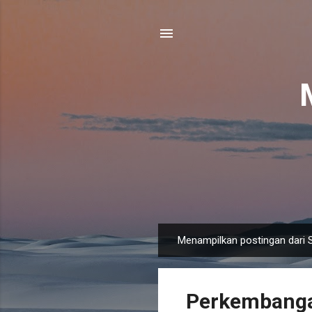
Menampilkan postingan dari 
P
o
s
Perkembanga
t