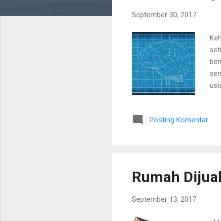
i
September 30, 2017
n
g
Keh
a
set
n
ber
sen
usi
bag
pad
Posting Komentar
ota
kec
mer
lag
Rumah Dijual
September 13, 2017