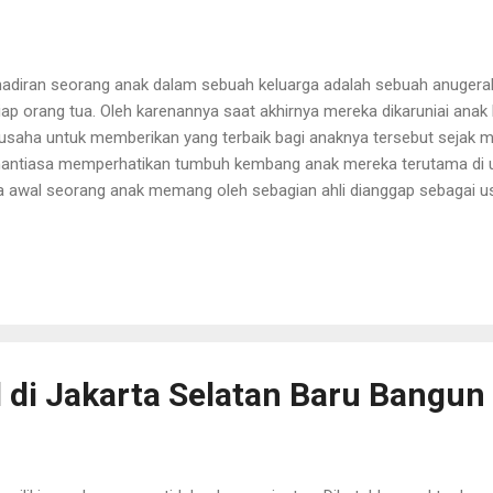
adiran seorang anak dalam sebuah keluarga adalah sebuah anugerah
iap orang tua. Oleh karenannya saat akhirnya mereka dikaruniai anak
usaha untuk memberikan yang terbaik bagi anaknya tersebut sejak me
antiasa memperhatikan tumbuh kembang anak mereka terutama di u
a awal seorang anak memang oleh sebagian ahli dianggap sebagai u
i anak. Usia ini bisa dibilang merupakan salah satu fase penting da
a usia emas ini mereka akan mulai berkembang baik dalam hal fisi
knya. Dan perkembangan otak mereka di usia ini menurut para ahli 
erdasan mereka saat mereka sudah dewasa di masa mendatang. Dan
upakan sebuah fase yang hanya terjadi sekali dalam hidup atau dalam 
i maka orang tua hendaknya betul betul memperhatikan perkembangan 
 di Jakarta Selatan Baru Bangun