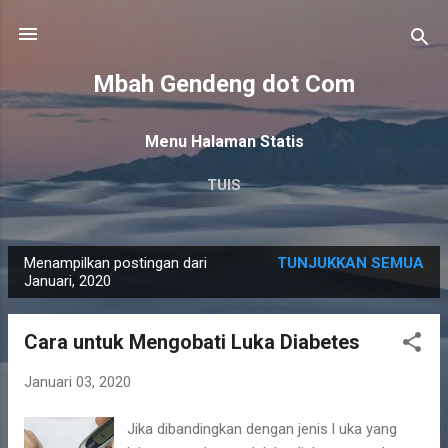
Langsung ke konten utama
Mbah Gendeng dot Com
Menu Halaman Statis
TUIS
Menampilkan postingan dari
TUNJUKKAN SEMUA
P
Januari, 2020
o
s
Cara untuk Mengobati Luka Diabetes
t
i
Januari 03, 2020
n
Jika dibandingkan dengan jenis l uka yang
g