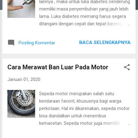
lainnya , maka untuk luka diabetes cenderung
a
memiliki masa penyembuhan yang jauh lebih
n
lama. Luka diabetes memang harus segera
ditangani dengan cepat dan tepat karena jika
dibiarkan terus-menerus maka luka tersebut
akan menyebar dan hal ini akan berakhir
BACA SELENGKAPNYA
Posting Komentar
dengan amputasi. Supaya Anda lebih mudah
dalam mengobati luka pada pasien diabetes ,
maka Anda bisa mengikuti beberapa langkah
Cara Merawat Ban Luar Pada Motor
sederhana yang ada di bawah ini , yaitu : 1.
Bersihkan luka Anda harus membersihkan
Januari 01, 2020
luka diabetes secara tepat , yaitu dengan
menggunakan air yang mengalir dan sabun .
Sepeda motor merupakan salah satu
J ika sudah maka Anda dapat meng eringkan
kendaraan favorit, khususnya bagi warga
menggunakan handuk dan mengoleskan
perkotaan. Hal ini dikarenakan, sepeda motor
salep antibiotik sesuai yang
bisa diandalkan untuk menembus
direkomendasikan dokter . T ujuannya yaitu
kemacetan. Sepeda motor juga memiliki
supaya terbebas dari adanya kuman . U ntuk
harga yang lebih terjangkau, dan konsumsi
perban juga harus diganti setiap harinya