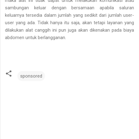
maka alat ini tidak dapat untuk melakukan komunikasi atau
sambungan keluar dengan bersamaan apabila saluran
keluarnya tersedia dalam jumlah yang sedikit dari jumlah user-
user yang ada. Tidak hanya itu saja, akan tetapi layanan yang
dilakukan alat canggih ini pun juga akan dikenakan pada biaya
abdomen untuk berlangganan.
sponsored
K
o
m
e
n
t