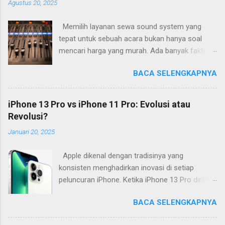
Agustus 20, 2025
Memilih layanan sewa sound system yang
tepat untuk sebuah acara bukan hanya soal
mencari harga yang murah. Ada banyak faktor
penting yang perlu diperhatikan agar acara
BACA SELENGKAPNYA
berjalan lancar dengan kualitas audio yang
memadai. Salah satu hal mendasar adalah
menyesuaikan sistem dengan jenis dan lokasi
iPhone 13 Pro vs iPhone 11 Pro: Evolusi atau
acara. Untuk acara outdoor seperti konser kecil
Revolusi?
atau pameran, diperlukan sound system dengan
Januari 20, 2025
daya lebih besar dan cakupan suara luas.
Sementara itu, acara indoor dengan ruangan
Apple dikenal dengan tradisinya yang
terbatas biasanya cukup menggunakan sistem
konsisten menghadirkan inovasi di setiap
sederhana asalkan kejernihan suara tetap
peluncuran iPhone. Ketika iPhone 13 Pro dirilis,
terjaga. Langkah awal yang bijak adalah
banyak yang mulai membandingkannya dengan
memahami kebutuhan acara secara detail.
BACA SELENGKAPNYA
pendahulunya, termasuk iPhone 11 Pro. Meski
Hitung jumlah tamu yang hadir, tentukan apakah
terpaut dua generasi, keduanya tetap menarik
akan ada musik live dengan instrumen atau