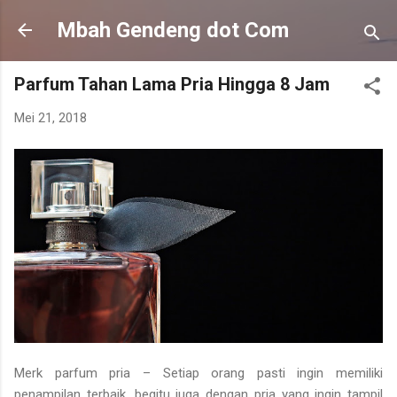
Langsung ke konten utama
Mbah Gendeng dot Com
Parfum Tahan Lama Pria Hingga 8 Jam
Mei 21, 2018
Merk parfum pria – Setiap orang pasti ingin memiliki
penampilan terbaik, begitu juga dengan pria yang ingin tampil