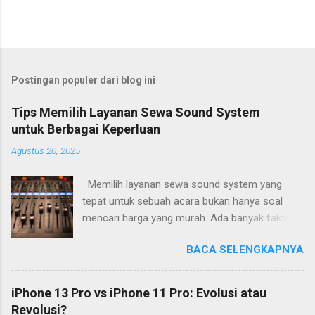
Postingan populer dari blog ini
Tips Memilih Layanan Sewa Sound System
untuk Berbagai Keperluan
Agustus 20, 2025
Memilih layanan sewa sound system yang
tepat untuk sebuah acara bukan hanya soal
mencari harga yang murah. Ada banyak faktor
penting yang perlu diperhatikan agar acara
BACA SELENGKAPNYA
berjalan lancar dengan kualitas audio yang
memadai. Salah satu hal mendasar adalah
menyesuaikan sistem dengan jenis dan lokasi
iPhone 13 Pro vs iPhone 11 Pro: Evolusi atau
acara. Untuk acara outdoor seperti konser kecil
Revolusi?