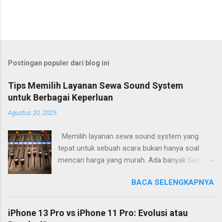
Postingan populer dari blog ini
Tips Memilih Layanan Sewa Sound System
untuk Berbagai Keperluan
Agustus 20, 2025
Memilih layanan sewa sound system yang
tepat untuk sebuah acara bukan hanya soal
mencari harga yang murah. Ada banyak faktor
penting yang perlu diperhatikan agar acara
BACA SELENGKAPNYA
berjalan lancar dengan kualitas audio yang
memadai. Salah satu hal mendasar adalah
menyesuaikan sistem dengan jenis dan lokasi
iPhone 13 Pro vs iPhone 11 Pro: Evolusi atau
acara. Untuk acara outdoor seperti konser kecil