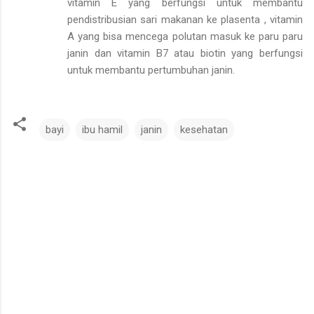
vitamin E yang berfungsi untuk membantu
pendistribusian sari makanan ke plasenta , vitamin
A yang bisa mencega polutan masuk ke paru paru
janin dan vitamin B7 atau biotin yang berfungsi
untuk membantu pertumbuhan janin.
bayi
ibu hamil
janin
kesehatan
K
o
m
e
n
t
a
r